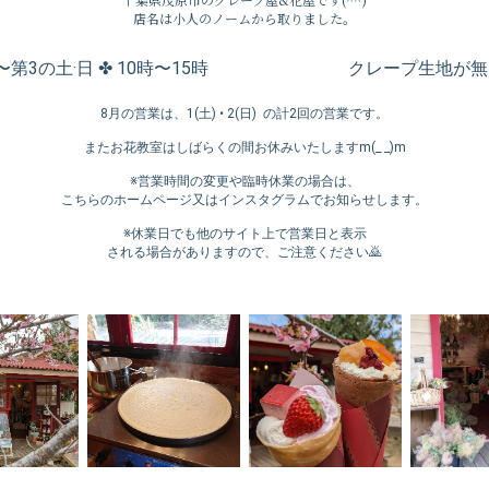
店名は小人のノームから取りました。
1〜第3の土·日 ✤ 10時〜15時 クレープ生地が無
8月の営業は、1(土) • 2(日) の計2回の営業です。
またお花教室はしばらくの間お休みいたしますm(_ _)m
※営業時間の変更や臨時休業の場合は、
こちらのホームページ又はインスタグラムでお知らせします。
※休業日でも他のサイト上で営業日と表示
される場合がありますので、ご注意ください🙇